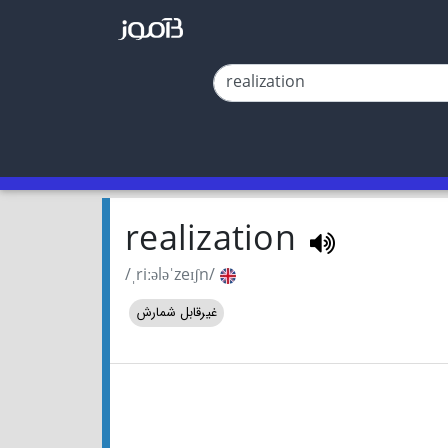
realization
/ˌriːələˈzeɪʃn/
غیرقابل شمارش