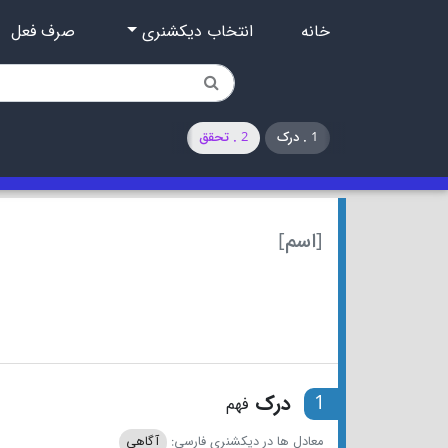
خانه
انتخاب دیکشنری
صرف فعل
1 . درک
2 . تحقق
[اسم]
1
درک
فهم
معادل ها در دیکشنری فارسی:
آگاهی