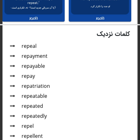
کلمات نزدیک
repeal
repayment
repayable
repay
repatriation
repeatable
repeated
repeatedly
repel
repellent