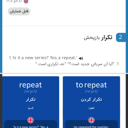
/rəˈpiːt/
قابل شمارش
2
تکرار
بازپخش
1.‘Is it a new series?’ ‘No, a repeat.’
1. "آیا آن سریالی جدید است؟" "نه، تکراری است."