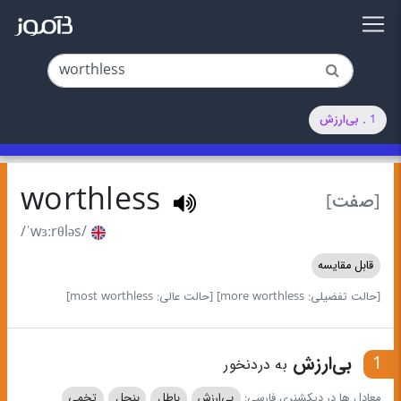
1 . بی‌ارزش
worthless
[صفت]
/ˈwɜːrθləs/
قابل مقایسه
[حالت تفضیلی: more worthless]
[حالت عالی: most worthless]
1
بی‌ارزش
به درد‌نخور
معادل ها در دیکشنری فارسی:
بی‌ارزش
باطل
بنجل
تخمی