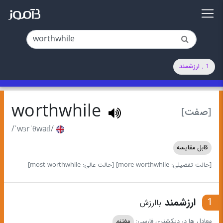
1 . ارزشمند
worthwhile
[صفت]
/ˈwɜrˈθwaɪl/
قابل مقایسه
[حالت تفضیلی: more worthwhile]
[حالت عالی: most worthwhile]
1
ارزشمند
باارزش
معادل ها در دیکشنری فارسی:
مغتنم