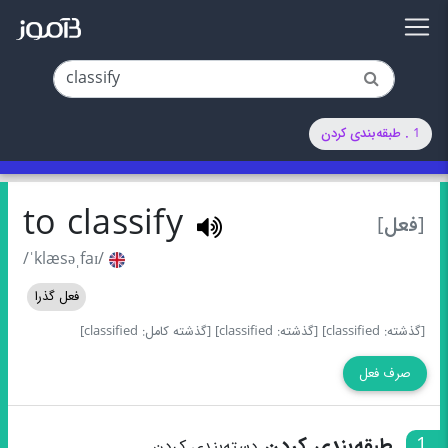
1 . طبقه‌بندی کردن
to classify
[فعل]
/ˈklæsəˌfaɪ/
فعل گذرا
[گذشته: classified]
[گذشته: classified]
[گذشته کامل: classified]
صرف فعل
1
طبقه‌بندی کردن
دسته‌بندی کردن