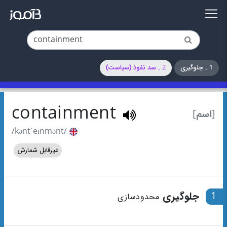
1 . جلوگیری
2 . سد نفوذ (سیاست)
containment
[اسم]
/kəntˈeɪnmənt/
غیرقابل شمارش
1
جلوگیری
محدودسازی