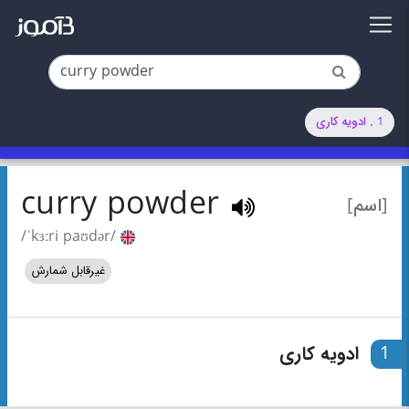
1 . ادویه کاری
curry powder
[اسم]
/ˈkɜːri paʊdər/
غیرقابل شمارش
1
ادویه کاری