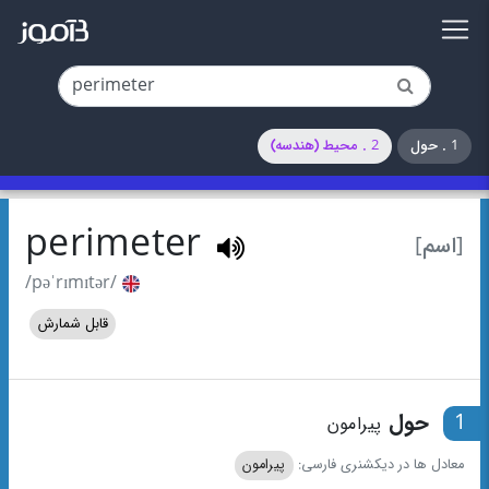
1 . حول
2 . محیط (هندسه)
perimeter
[اسم]
/pəˈrɪmɪtər/
قابل شمارش
1
حول
پیرامون
معادل ها در دیکشنری فارسی:
پیرامون