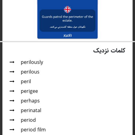
کلمات نزدیک
perilously
perilous
peril
perigee
perhaps
perinatal
period
period film