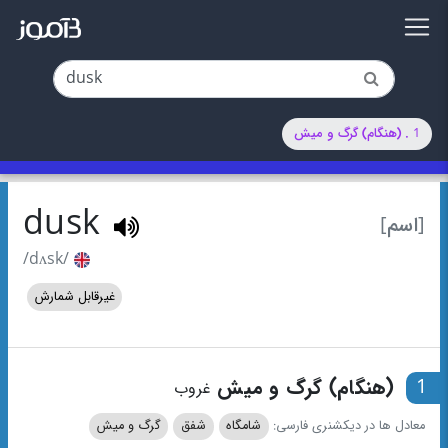
1 . (هنگام) گرگ و میش
dusk
[اسم]
/dʌsk/
غیرقابل شمارش
1
(هنگام) گرگ و میش
غروب
معادل ها در دیکشنری فارسی:
شامگاه
شفق
گرگ و میش